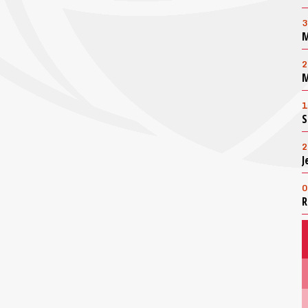
3
M
2
M
1
S
2
J
0
R