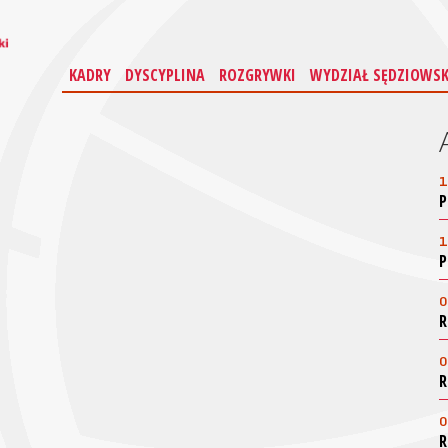
KADRY
DYSCYPLINA
ROZGRYWKI
WYDZIAŁ SĘDZIOWSK
1
P
1
P
0
R
0
R
0
R