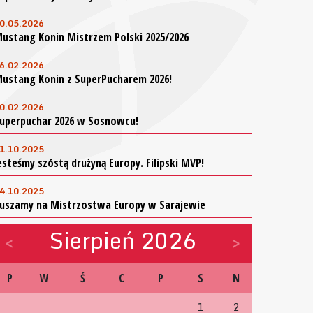
0.05.2026
ustang Konin Mistrzem Polski 2025/2026
6.02.2026
ustang Konin z SuperPucharem 2026!
0.02.2026
uperpuchar 2026 w Sosnowcu!
1.10.2025
esteśmy szóstą drużyną Europy. Filipski MVP!
4.10.2025
uszamy na Mistrzostwa Europy w Sarajewie
Sierpień 2026
<
>
P
W
Ś
C
P
S
N
1
2